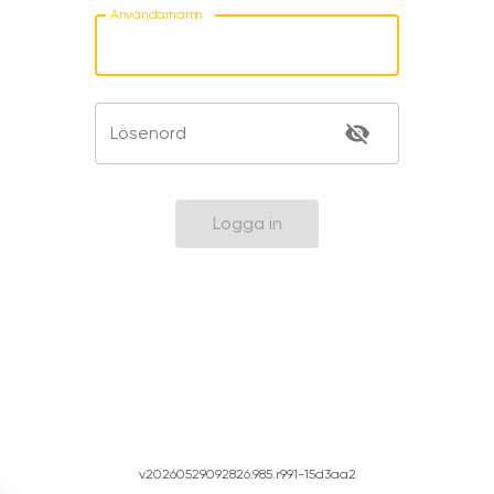
Användarnamn
Lösenord
Logga in
v20260529092826.985.r991-15d3aa2